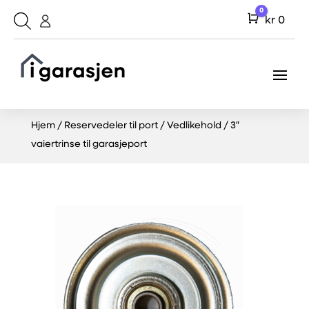
0
Cart
kr
0
Hjem
/
Reservedeler til port
/
Vedlikehold
/ 3″
vaiertrinse til garasjeport