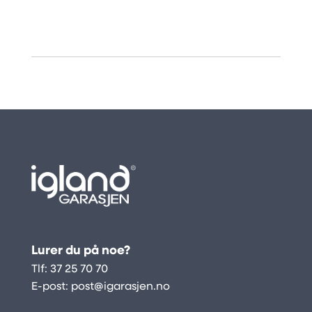
Lurer du på noe?
Tlf:
37 25 70 70
E-post:
post@igarasjen.no