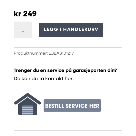
kr
249
3"
LEGG I HANDLEKURV
vaiertrinse
til
garasjeport
Produktnummer:
LOBAS101217
antall
Trenger du en service på garasjeporten din?
Da kan du ta kontakt her: