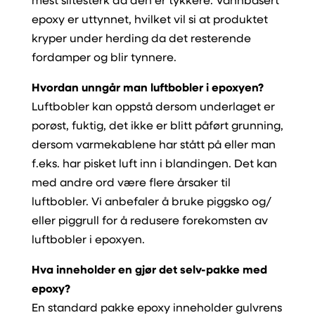
mest slitesterk da den er tykkere. Vannbasert
epoxy er uttynnet, hvilket vil si at produktet
kryper under herding da det resterende
fordamper og blir tynnere.
Hvordan unngår man luftbobler i epoxyen?
Luftbobler kan oppstå dersom underlaget er
porøst, fuktig, det ikke er blitt påført grunning,
dersom varmekablene har stått på eller man
f.eks. har pisket luft inn i blandingen. Det kan
med andre ord være flere årsaker til
luftbobler. Vi anbefaler å bruke piggsko og/
eller piggrull for å redusere forekomsten av
luftbobler i epoxyen.
Hva inneholder en gjør det selv-pakke med
epoxy?
En standard pakke epoxy inneholder gulvrens