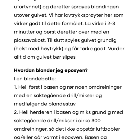
ufortynnet) og deretter sprayes blandingen
utover gulvet. Vi har lavtrykksprøyter her som
virker godt til dette formålet. La virke i 2-3
minutter og børst deretter over med en
piassavakost. Til slutt spyles gulvet grundig
(helst med høytrykk) og får tørke godt. Vurder
alltid om gulvet bør slipes.
Hvordan blander jeg epoxyen?
I en blandebøtte:
1. Hell først i basen og rør noen omdreininger
med en saktegående drill/mikser og
medfølgende blandestav.
2. Hell herderen i basen og miks grundig med
saktegående drill/mikser i cirka 300
omdreininger, så det ikke oppstår luftbobler
og/eller går varmt i epoxyen. Basen og