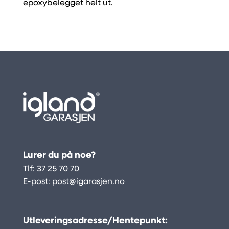
epoxybelegget helt ut.
Lurer du på noe?
Tlf:
37 25 70 70
E-post:
post@igarasjen.no
Utleveringsadresse/Hentepunkt: