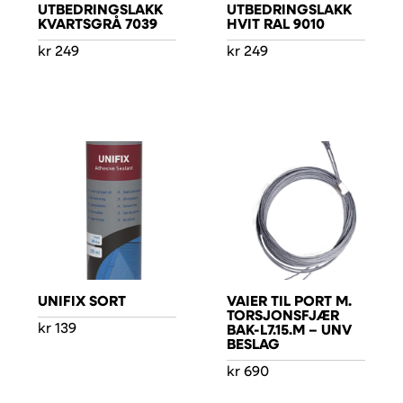
UTBEDRINGSLAKK
UTBEDRINGSLAKK
KVARTSGRÅ 7039
HVIT RAL 9010
kr
249
kr
249
UNIFIX SORT
VAIER TIL PORT M.
TORSJONSFJÆR
kr
139
BAK-L7.15.M – UNV
BESLAG
kr
690