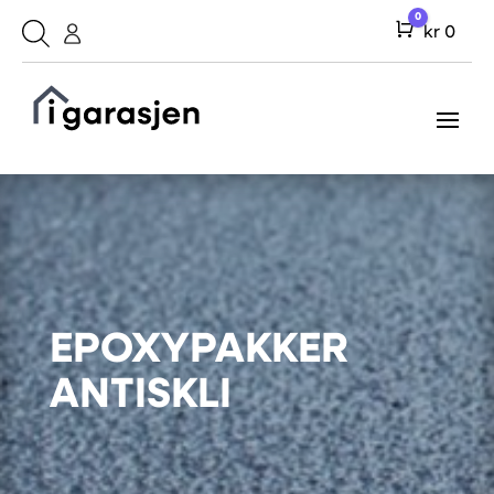
0
Cart
kr
0
EPOXYPAKKER
ANTISKLI