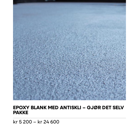
EPOXY BLANK MED ANTISKLI – GJØR DET SELV
PAKKE
Prisområde:
kr
5 200
–
kr
24 600
kr 5
200