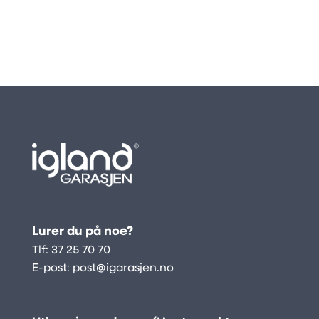
til
kr 24
600
Lurer du på noe?
Tlf:
37 25 70 70
E-post:
post@igarasjen.no