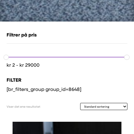
Filtrer på pris
kr
2
-
kr
29000
FILTER
[br_filters_group group_id=8648]
Viser det ene resultatet