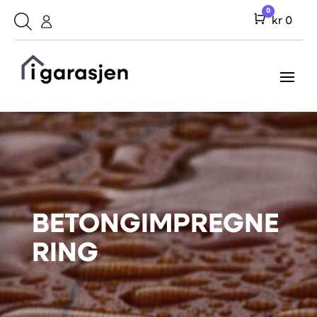
0
Cart
kr
0
BETONGIMPREGNE
RING