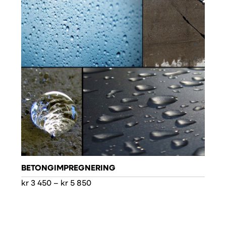
BETONGIMPREGNERING
Prisområde:
kr
3 450
–
kr
5 850
kr 3
450
til