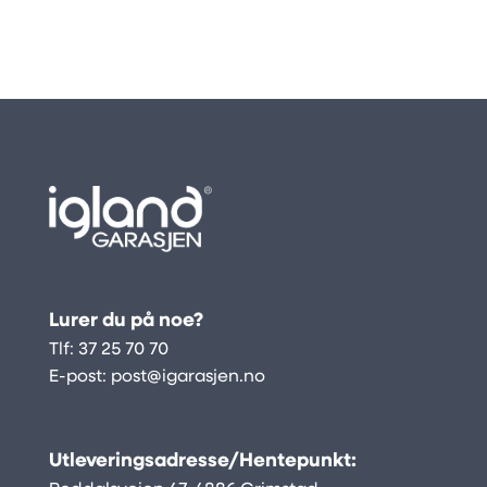
kr 5
850
Lurer du på noe?
Tlf:
37 25 70 70
E-post:
post@igarasjen.no
Utleveringsadresse/Hentepunkt: