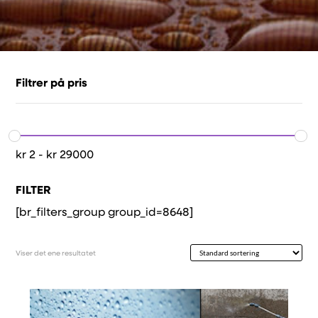
Filtrer på pris
kr
2
-
kr
29000
FILTER
[br_filters_group group_id=8648]
Viser det ene resultatet