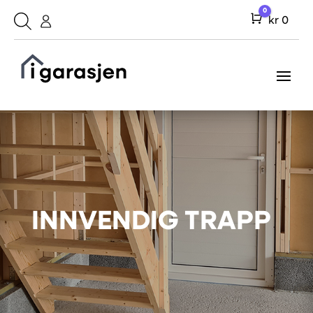
0
Cart
kr
0
INNVENDIG TRAPP