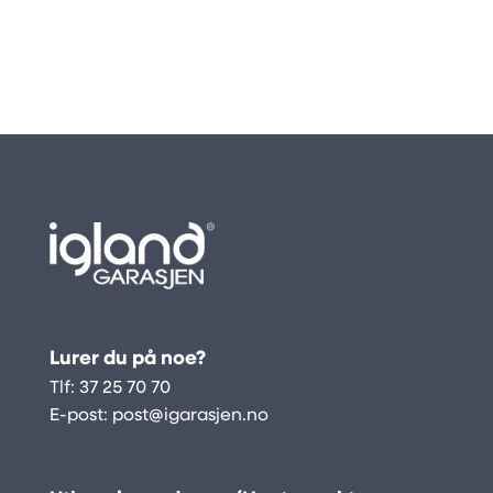
Lurer du på noe?
Tlf:
37 25 70 70
E-post:
post@igarasjen.no