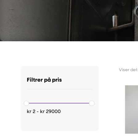
Viser det
Filtrer på pris
kr
2
-
kr
29000