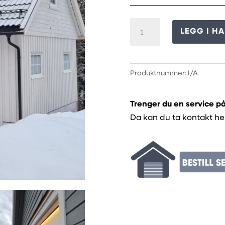
LEDstripe
LEGG I H
lyslist
antall
Produktnummer:
I/A
Trenger du en service p
Da kan du ta kontakt he