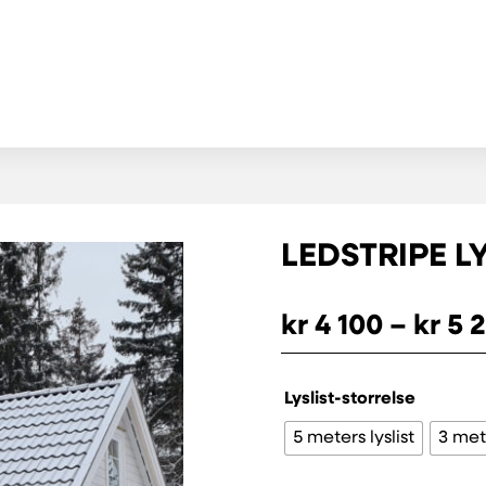
LEDSTRIPE L
kr
4 100
–
kr
5 
Lyslist-storrelse
5 meters lyslist
3 mete