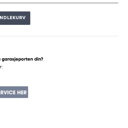
ANDLEKURV
å garasjeporten din?
r: