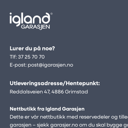
Lurer du på noe?
Tlf:
37 25 70 70
E-post:
post@igarasjen.no
Utleveringsadresse/Hentepunkt:
Reddalsveien 47, 4886 Grimstad
Nettbutikk fra Igland Garasjen
Dette er vår nettbutikk med reservedeler og tilleg
garasjen – sjekk
garasjer.no
om du skal bygge g