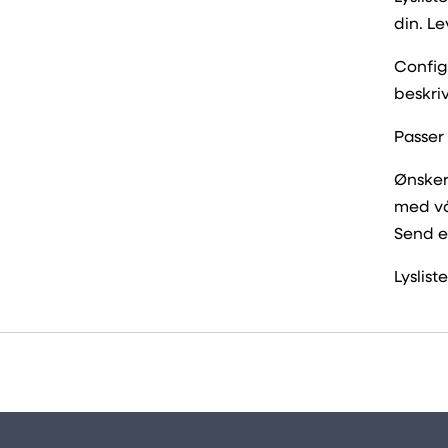
din. Le
Config 
beskriv
Passer
Ønsker
med vå
Send e
Lyslis