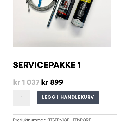
SERVICEPAKKE 1
Opprinnelig
Nåværende
kr
1 037
kr
899
pris
pris
Servicepakke
var:
er:
LEGG I HANDLEKURV
1
kr 1
kr 899.
antall
037.
Produktnummer:
KITSERVICELITENPORT