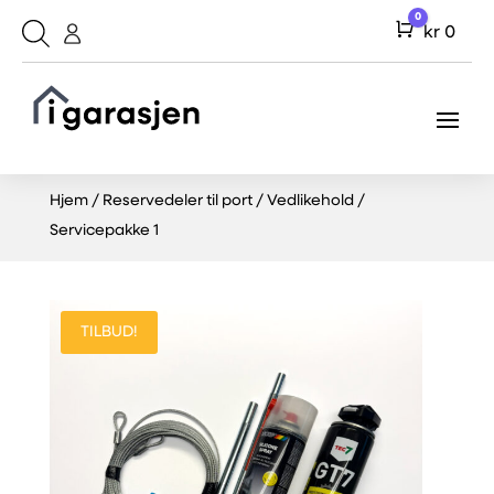
0
Cart
kr
0
Hjem
/
Reservedeler til port
/
Vedlikehold
/
Servicepakke 1
TILBUD!