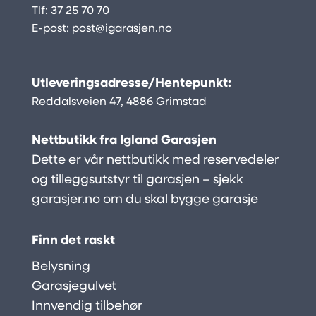
Tlf:
37 25 70 70
E-post:
post@igarasjen.no
Utleveringsadresse/Hentepunkt:
Reddalsveien 47, 4886 Grimstad
Nettbutikk fra Igland Garasjen
Dette er vår nettbutikk med reservedeler
og tilleggsutstyr til garasjen – sjekk
garasjer.no
om du skal bygge garasje
Finn det raskt
Belysning
Garasjegulvet
Innvendig tilbehør