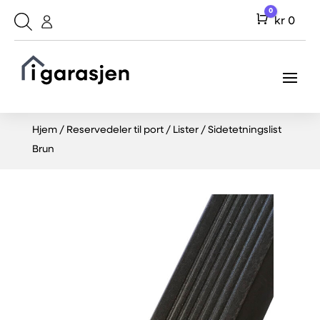
0
Cart
kr
0
Hjem
/
Reservedeler til port
/
Lister
/ Sidetetningslist
Brun