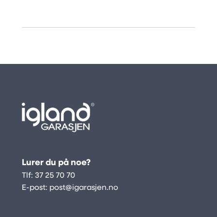
Lurer du på noe?
Tlf:
37 25 70 70
E-post:
post@igarasjen.no