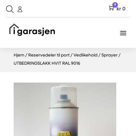
0
Cart
kr
0
Hjem
/
Reservedeler til port
/
Vedlikehold
/
Sprayer
/
UTBEDRINGSLAKK HVIT RAL 9016