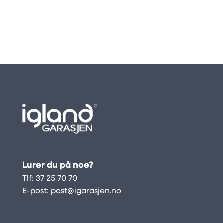
Lurer du på noe?
Tlf:
37 25 70 70
E-post:
post@igarasjen.no