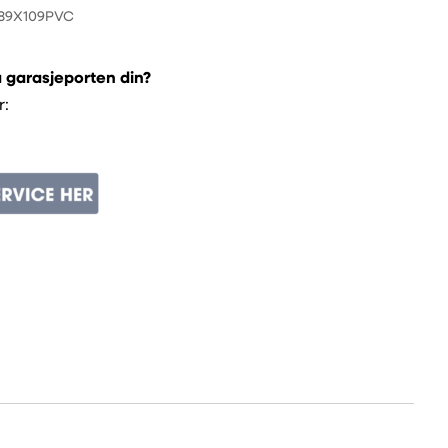
89X109PVC
å garasjeporten din?
r: