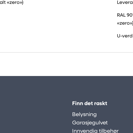
alt «zero»)
Levera
RAL 90
«zero»
U-verdi
Finn det raskt
Belysning
Garasjegulvet
Innvendig tilbehør