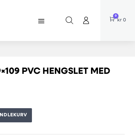
0
Cart
kr
0
9×109 PVC HENGSLET MED
ANDLEKURV