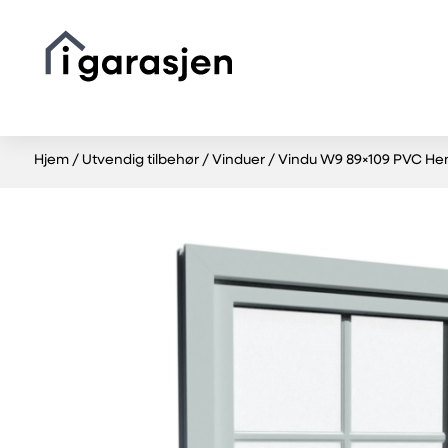
Hjem
/
Utvendig tilbehør
/
Vinduer
/ Vindu W9 89×109 PVC He