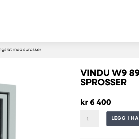
ngslet med sprosser
VINDU W9 8
SPROSSER
kr
6 400
Vindu
LEGG I H
W9
89×109
PVC