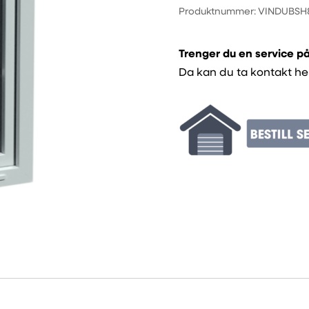
Produktnummer:
VINDUBSH
Hengslet
med
Trenger du en service p
sprosser
Da kan du ta kontakt he
antall