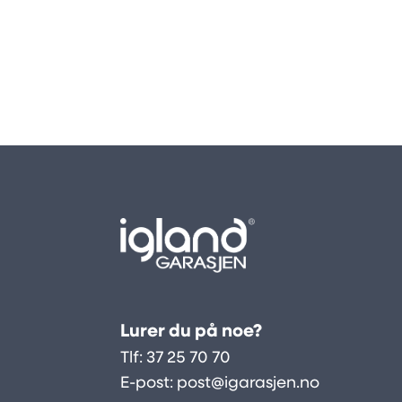
Lurer du på noe?
Tlf:
37 25 70 70
E-post:
post@igarasjen.no