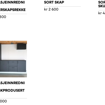
SJEINNREDNI
SORT SKAP
SO
SK
kr
2 600
RSKAPSREKKE
kr
4
800
SJEINNREDNI
SKPRODUSERT
 000