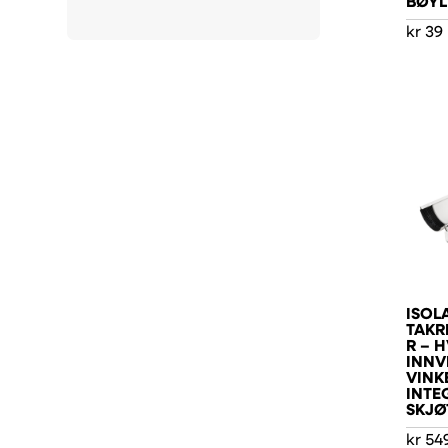
BØYL
kr
39
ISOL
TAKR
R – H
INNV
VINK
INTE
SKJØ
kr
54