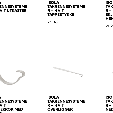
A
ISOLA
ISO
ENNESYSTEME
TAKRENNESYSTEME
TA
HVIT UTKASTER
R – HVIT
R –
TAPPESTYKKE
SKJ
9
HE
kr
149
kr
7
A
ISOLA
ISO
ENNESYSTEME
TAKRENNESYSTEME
TA
VIT
R – HVIT
R –
EKROK MED
OVERLIGGER
NE