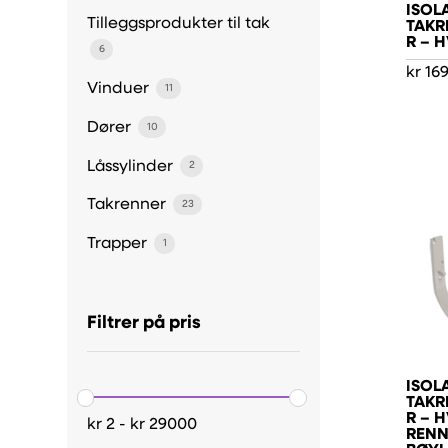
ISOL
Tilleggsprodukter til tak
TAKR
R – 
6
kr
16
Vinduer
11
Dører
10
Låssylinder
2
Takrenner
23
Trapper
1
Filtrer på pris
ISOL
TAKR
R – H
kr
2
-
kr
29000
RENN