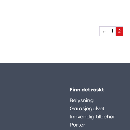
←
1
2
Finn det raskt
Belysning
Garasjegulvet
Innvendig tilbehør
Porter