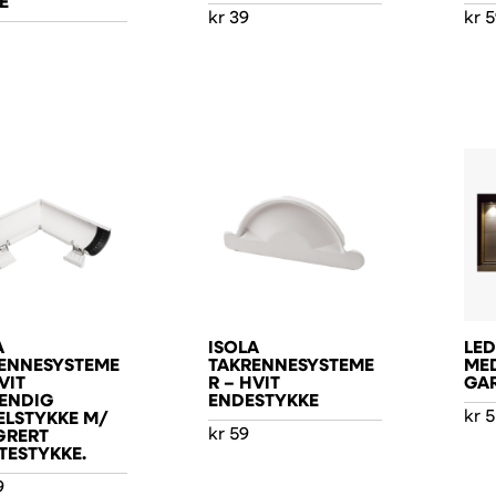
E
kr
39
kr
5
A
ISOLA
LED
ENNESYSTEME
TAKRENNESYSTEME
MED
VIT
R – HVIT
GA
ENDIG
ENDESTYKKE
kr
5
ELSTYKKE M/
kr
59
GRERT
TESTYKKE.
9