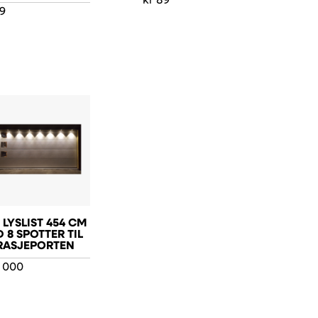
kr
89
9
 LYSLIST 454 CM
 8 SPOTTER TIL
RASJEPORTEN
 000